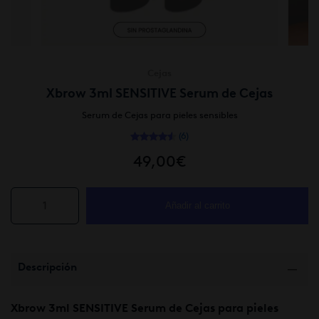
Cejas
Xbrow 3ml SENSITIVE Serum de Cejas
Serum de Cejas para pieles sensibles
(6)
Valorado con
6
4.50
de 5 en bas
49,00
€
Xbrow
Añadir al carrito
3ml
SENSITIVE
Serum
de
Descripción
Cejas
cantidad
Xbrow 3ml SENSITIVE Serum de Cejas para pieles