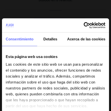
Basado en 6 reseñas.
5 estrellas
66%
4 estrellas
17%
3 estrellas
17%
Consentimiento
Detalles
Acerca de las cookies
2 estrellas
0%
1 estrella
0%
Esta página web usa cookies
Las cookies de este sitio web se usan para personalizar
1-5 of 6 reseñas
el contenido y los anuncios, ofrecer funciones de redes
sociales y analizar el tráfico. Además, compartimos
información sobre el uso que haga del sitio web con
Anónimo
12 de julio de 2026
nuestros partners de redes sociales, publicidad y análisis
Xbrow 3ml SENSITIVE Serum de Cejas
web, quienes pueden combinarla con otra información
que les haya proporcionado o que hayan recopilado a
Noto más pelitos en la ceja, pero la cantidad que lleva
partir del uso que haya hecho de sus servicios.