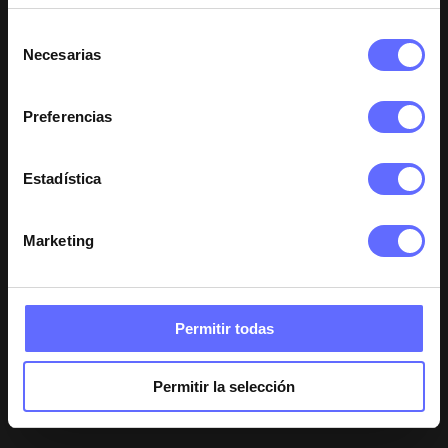
el producto es muy escasa, no llega a un mes…
(0)
(0)
Selección
Necesarias
de
consentimiento
Preferencias
Anónimo
7 de septiembre de 2024
Xbrow 3ml SENSITIVE Serum de Cejas
Estadística
Es la primera vez que lo uso, yo llevaba utilizando el
otro producto para las cejas de manera regular sobre
Marketing
el microblading para estimular el crecimiento de la
ceja sobre el diseño. Este nuevo producto me gusta
mucho, ya que no lleva postglandina, no daña el
microblading y el pelo crece. Me lo hecho todos los días
Permitir todas
y el efecto es el mismo que el otro producto pero sin
postglandina. Perfecto para mí.
Permitir la selección
(1)
(0)