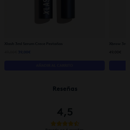
Xlash 3ml Serum Crece Pestañas
Xbrow 3ml 
El
El
49,00
€
39,00
€
49,00
€
precio
precio
original
actual
AÑADIR AL CARRITO
era:
es:
49,00€.
39,00€.
Reseñas
4,5