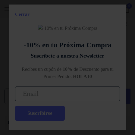
0
Cerrar
Skip to main content
Skincare Coreano
-10% en tu Próxima Compra
Máscara Facial Hidrogel Collagen
Suscríbete a nuestra Newsletter
Máscara facial profundamente hidratante e iluminadora
(11)
Valorado con
11
4.36
de 5 en base a
valora
Recibes un cupón de
10%
de Descuento para tu
Primer Pedido:
HOLA10
9,00
€
Máscara
Añadir al carrito
Facial
Hidrogel
Suscribirse
Collagen
cantidad
Descripción