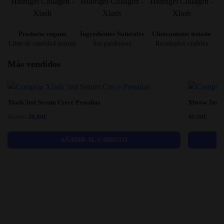
Producto vegano
Ingredientes Naturales
Clínicamente testado
Libre de crueldad animal
Sin parabenos
Resultados visibles
Más vendidos
Xlash 3ml Serum Crece Pestañas
Xbrow 3ml S
El
El
49,00
€
39,00
€
49,00
€
precio
precio
original
actual
AÑADIR AL CARRITO
era:
es:
49,00€.
39,00€.