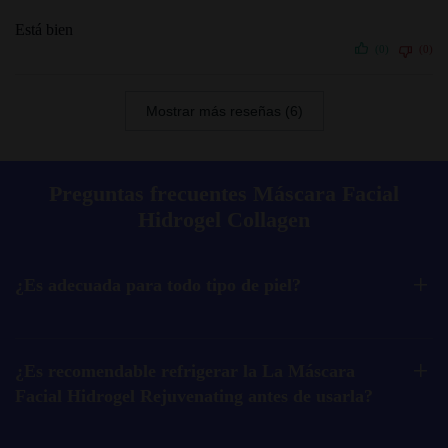
Está bien
(0)
(0)
Mostrar más reseñas (6)
Preguntas frecuentes Máscara Facial
Hidrogel Collagen
¿Es adecuada para todo tipo de piel?
¿Es recomendable refrigerar la La Máscara
Facial Hidrogel Rejuvenating antes de usarla?