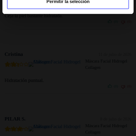
Permitir la selección
Collagen
Ceja la piel bastante hidratada.
(0)
(0)
Cristina
11 de julio de 2026
Máscara Facial Hidrogel
Collagen
Hidratación puntual.
(0)
(0)
PILAR S.
8 de julio de 2026
Máscara Facial Hidrogel
Collagen