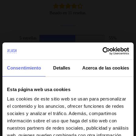
Basado en 11 reseñas.
5 estrellas
55%
4 estrellas
27%
3 estrellas
18%
2 estrellas
0%
Consentimiento
Detalles
Acerca de las cookies
1 estrella
0%
Esta página web usa cookies
1-5 of 11 reseñas
Las cookies de este sitio web se usan para personalizar
el contenido y los anuncios, ofrecer funciones de redes
sociales y analizar el tráfico. Además, compartimos
Anónimo
21 de julio de 2026
información sobre el uso que haga del sitio web con
Máscara Facial Hidrogel
nuestros partners de redes sociales, publicidad y análisis
Collagen
web, quienes pueden combinarla con otra información