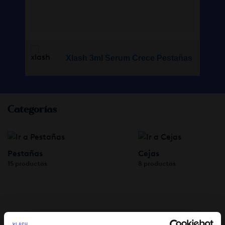
as
Xlash 3ml Serum Crece Pestañas
Categorías
Pestañas
Cejas
15 productos
8 productos