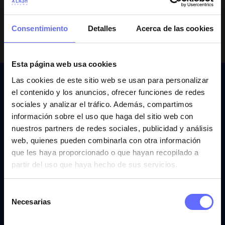
Consentimiento
Detalles
Acerca de las cookies
Esta página web usa cookies
Resultados
Las cookies de este sitio web se usan para personalizar
el contenido y los anuncios, ofrecer funciones de redes
sociales y analizar el tráfico. Además, compartimos
información sobre el uso que haga del sitio web con
nuestros partners de redes sociales, publicidad y análisis
web, quienes pueden combinarla con otra información
que les haya proporcionado o que hayan recopilado a
partir del uso que haya hecho de sus servicios.
Selección
Necesarias
de
consentimiento