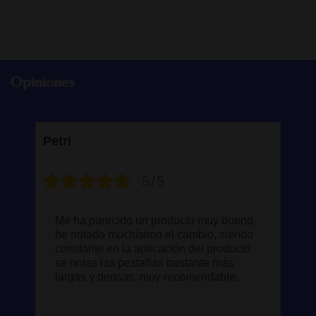
Opiniones
Petri
Ma
5/5
y
Me ha parecido un producto muy bueno,
he notado muchísimo el cambio, siendo
constante en la aplicación del producto
se notas las pestañas bastante más
largas y densas, muy recomendable.