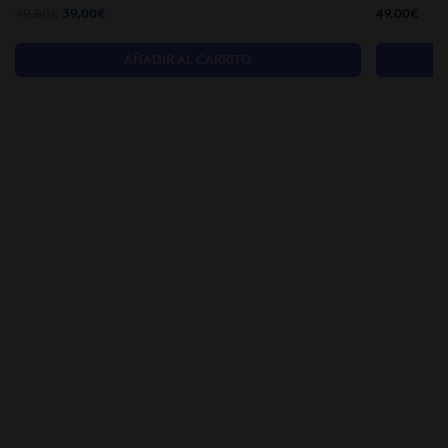
El
El
49,00
€
39,00
€
49,00
€
precio
precio
original
actual
AÑADIR AL CARRITO
era:
es:
49,00€.
39,00€.