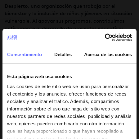
Despierto
, una organización que trabaja por el
bienestar y la inclusión de niños y jóvenes en situación
vulnerable. Al apoyar sus programas, contribuimos
activamente al desarrollo de proyectos educativos,
actividades de ocio saludable y acompañamiento
emocional.
Consentimiento
Detalles
Acerca de las cookies
Pero no se trata solo de donar o colaborar: se trata de
involucrarnos de forma real
, de sumar desde dentro,
con el corazón y con acciones concretas que reflejan
Esta página web usa cookies
nuestros valores de solidaridad, empatía y
Las cookies de este sitio web se usan para personalizar
responsabilidad.
el contenido y los anuncios, ofrecer funciones de redes
sociales y analizar el tráfico. Además, compartimos
Una marca con valores que conectan
información sobre el uso que haga del sitio web con
de verdad
nuestros partners de redes sociales, publicidad y análisis
web, quienes pueden combinarla con otra información
En un mundo saturado de mensajes publicitarios, las
que les haya proporcionado o que hayan recopilado a
personas buscan marcas que les inspiren confianza y
partir del uso que haya hecho de sus servicios.