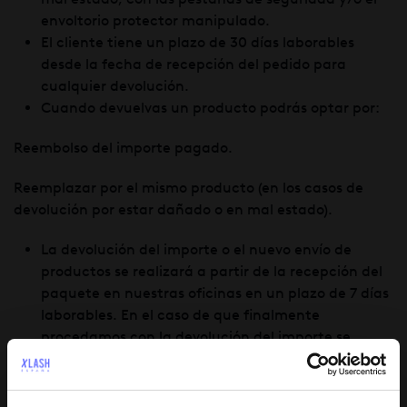
envoltorio protector manipulado.
El cliente tiene un plazo de 30 días laborables
desde la fecha de recepción del pedido para
cualquier devolución.
Cuando devuelvas un producto podrás optar por:
Reembolso del importe pagado.
Reemplazar por el mismo producto (en los casos de
devolución por estar dañado o en mal estado).
La devolución del importe o el nuevo envío de
productos se realizará a partir de la recepción del
paquete en nuestras oficinas en un plazo de 7 días
laborables. En el caso de que finalmente
procedamos con la devolución del importe se
realizará por el mismo método de pago que usaste
en tu pedido, recibirás un correo con la
confirmación y en los siguientes 3-5 días