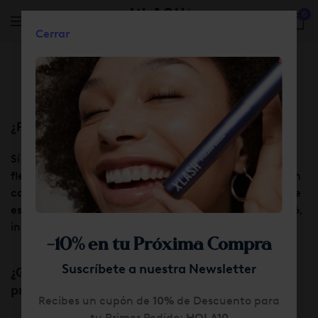
0
Cerrar
Skip to main content
Devoluciones
¿Puedo devolver un producto?
Sí. Xlash.es cuenta con una política de devoluciones
flexible. Para devolver un producto puedes ponerte en
contacto con el Departamento de Atención al Cliente
escribiendo a info@xlash.es o llamando al 955 97 14 16,
indicando el número de pedido.
-10% en tu Próxima Compra
Suscríbete a nuestra Newsletter
¿Qué opciones tengo para devolver un
producto?
Recibes un cupón de
10%
de Descuento para
tu Primer Pedido:
HOLA10