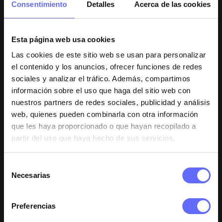
Consentimiento
Detalles
Acerca de las cookies
laborables dependiendo de tu entidad bancaria el
importe en tu cuenta.
Esta página web usa cookies
¿Debo pagar los gastos de devolución?
Las cookies de este sitio web se usan para personalizar
el contenido y los anuncios, ofrecer funciones de redes
Si has recibido el pedido con alguno o todos los
sociales y analizar el tráfico. Además, compartimos
productos dañados o en mal estado, NO deberás
información sobre el uso que haga del sitio web con
pagar los gastos de envío en ningún caso, los gastos de
nuestros partners de redes sociales, publicidad y análisis
gestión y transporte correrán a cargo de Xlash.es
web, quienes pueden combinarla con otra información
que les haya proporcionado o que hayan recopilado a
Xlash.es también te da la opción de devolver o
partir del uso que haya hecho de sus servicios.
cambiar los productos, aunque los hayas recibido en
perfectas condiciones, sin embargo, en este caso los
Selección
gastos de gestión y transporte correrán a tu cargo.
Necesarias
de
consentimiento
Para cualquier tipo de devolución, siempre que hayan
pasado 30 días desde la recepción del pedido los
Preferencias
gastos de gestión y transporte correrán a cargo del