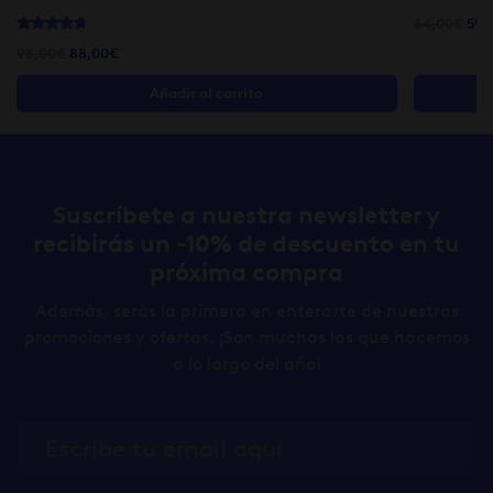
El
64,00
€
59,
Valorado con
90
4.77
de 5 en base a
valoraciones de cliente
pre
El
El
98,00
€
88,00
€
orig
precio
precio
era:
Añadir al carrito
original
actual
64,
era:
es:
98,00€.
88,00€.
Suscríbete a nuestra newsletter y
recibirás un -10% de descuento en tu
próxima compra
Además, serás la primera en enterarte de nuestras
promociones y ofertas. ¡Son muchas las que hacemos
a lo largo del año!