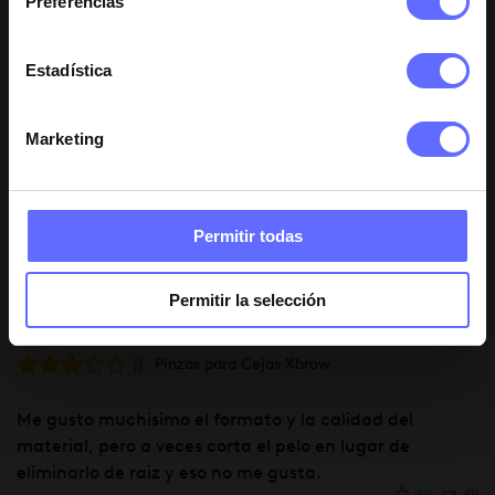
Preferencias
Raquel
9 de octubre de 2025
Pinzas para Cejas Xbrow
Estadística
Fantásticas super cómodas y cogen muy bien el pelo
Marketing
(0)
(0)
Permitir todas
Permitir la selección
Coral Souto
26 de enero de 2024
Pinzas para Cejas Xbrow
Me gusto muchisimo el formato y la calidad del
material, pero a veces corta el pelo en lugar de
eliminarlo de raiz y eso no me gusta.
(0)
(0)