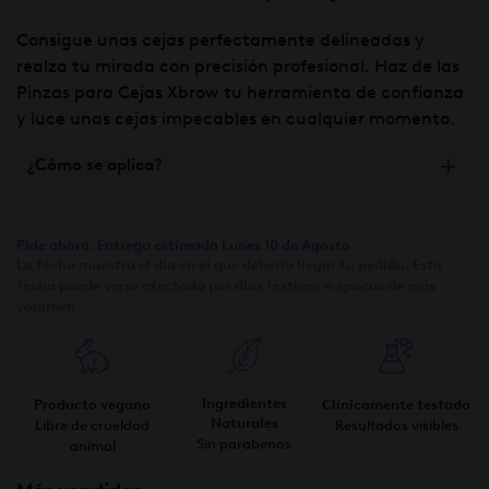
Consigue unas cejas perfectamente delineadas y
realza tu mirada con precisión profesional. Haz de las
Pinzas para Cejas Xbrow tu herramienta de confianza
y luce unas cejas impecables en cualquier momento.
¿Cómo se aplica?
Pide ahora. Entrega estimada Lunes 10 de Agosto
La fecha muestra el día en el que debería llegar tu pedido. Esta
fecha puede verse afectada por días festivos o épocas de más
volumen.
Ingredientes
Producto vegano
Clínicamente testado
Naturales
Libre de crueldad
Resultados visibles
Sin parabenos
animal