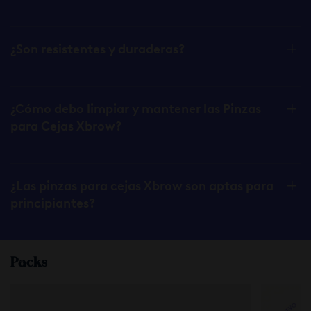
¿Son resistentes y duraderas?
¿Cómo debo limpiar y mantener las Pinzas
para Cejas Xbrow?
¿Las pinzas para cejas Xbrow son aptas para
principiantes?
Packs