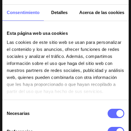
4 estrellas
10%
Consentimiento
Detalles
Acerca de las cookies
3 estrellas
30%
2 estrellas
20%
1 estrella
0%
Esta página web usa cookies
Las cookies de este sitio web se usan para personalizar
Imágenes de clientes
el contenido y los anuncios, ofrecer funciones de redes
sociales y analizar el tráfico. Además, compartimos
información sobre el uso que haga del sitio web con
nuestros partners de redes sociales, publicidad y análisis
web, quienes pueden combinarla con otra información
que les haya proporcionado o que hayan recopilado a
partir del uso que haya hecho de sus servicios.
Selección
Necesarias
1-5 of 10 reseñas
de
consentimiento