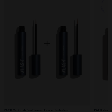
PACK 2x Xlash 3ml Serum Crece Pestañas
PACK duo D