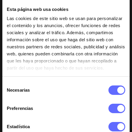
factores genéticos y de estilo de vida.
Esta página web usa cookies
Es fundamental ser constante en la aplicación diaria
Las cookies de este sitio web se usan para personalizar
del serum y tener paciencia, ya que el ciclo de
el contenido y los anuncios, ofrecer funciones de redes
crecimiento de las pestañas lleva tiempo. Los primeros
sociales y analizar el tráfico. Además, compartimos
resultados pueden aparecer después de varias
información sobre el uso que haga del sitio web con
semanas de uso, pero para obtener resultados
nuestros partners de redes sociales, publicidad y análisis
óptimos,
se recomienda seguir usando Xlash durante
web, quienes pueden combinarla con otra información
12 semanas ininterrumpidamente
.
que les haya proporcionado o que hayan recopilado a
partir del uso que haya hecho de sus servicios.
Cada producto tiene su propio tiempo para mostrar
Selección
Necesarias
resultados, y esto también puede variar según el tipo
de
de piel de cada persona, ya que todos reaccionamos
consentimiento
de manera diferente a los productos. Es importante
Preferencias
tener en cuenta que los mejores y más naturales
resultados no ocurren de la noche a la mañana.
La
paciencia es fundamental y confiar en el proceso es
Estadística