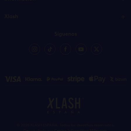
Xlash
Síguenos
©
2026
XLASH ESPAÑA. Todos los derechos reservados.
Desarrollado por
Centro Informático Millenium
.