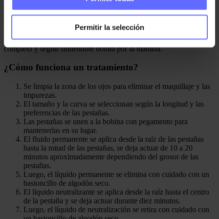
¿Qué resultados se puede esperar?
Con un tratamiento de levantamiento de pestañas, puedes obtener
Permitir la selección
pestañas naturalmente curvadas que hacen que los ojos se destaquen
y le den una apariencia más viva. Puedes omitir el rímel por
completo y seguir sintiéndote bonita por la mañana.
¿Cómo funciona un tratamiento?
Se limpia la zona de los ojos para eliminar el maquillaje y las
impurezas.
El tamaño y la curva se seleccionan según la longitud y las
preferencias de las pestañas.
Las pestañas se unen a la bobina con pegamento para
mantenerlas en su lugar.
El fluido permanente se aplica desde la raíz de las pestañas
hasta la mitad de las pestañas, se deja actuar de 10 a 20
minutos aproximadamente dependiendo del grosor de las
pestañas.
Luego, el líquido permanente se elimina con cuidado con un
bastoncillo de algodón seco.
El líquido neutralizante se aplica desde la raíz hasta el centro
de la pestaña y se deja actuar durante diez minutos.
Luego, el líquido de neutralización se retira con cuidado con
un bastoncillo de algodón seco.