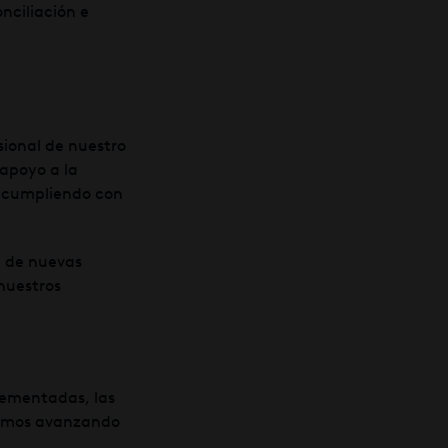
nciliación e
sional de nuestro
 apoyo a la
s cumpliendo con
n de nuevas
nuestros
plementadas, las
guimos avanzando