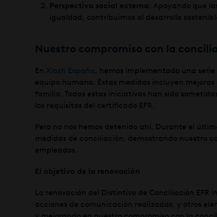
Perspectiva social externa
: Apoyando que las
igualdad, contribuimos al desarrollo sostenib
Nuestro compromiso con la concili
En
Xlash España
, hemos implementado una serie d
equipo humano. Estas medidas incluyen mejoras en
familia. Todas estas iniciativas han sido someti
los requisitos del certificado EFR.
Pero no nos hemos detenido ahí. Durante el últ
medidas de conciliación, demostrando nuestro co
empleados.
El objetivo de la renovación
La renovación del Distintivo de Conciliación EFR 
acciones de comunicación realizadas, y otros el
y mejorando en nuestro compromiso con la concilia