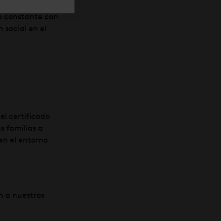
so constante con
 social en el
el certificado
s familias a
en el entorno
n a nuestros