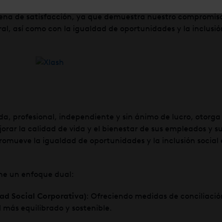
 llena de satisfacción, ya que demuestra nuestro compromi
oral, así como con la igualdad de oportunidades y la inclusión
da, profesional, independiente y sin ánimo de lucro, otorga 
rar la calidad de vida y el bienestar de sus empleados y su
promueve la igualdad de oportunidades y la inclusión social 
ene un enfoque dual:
dad Social Corporativa)
: Ofreciendo medidas de conciliació
más equilibrado y sostenible.