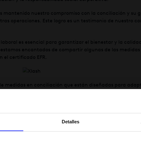
os mantenido nuestro compromiso con la conciliación y su g
as operaciones. Este logro es un testimonio de nuestro c
aboral es esencial para garantizar el bienestar y la calida
ue estamos encantados de compartir algunas de las medida
el certificado EFR.
 de medidas en conciliación que están diseñadas para adapt
quilibrio saludable entre el trabajo y la vida personal. En
rio escolar (09-14h):
Reconocemos la importancia de brind
modar sus responsabilidades familiares, especialmente cuan
Detalles
mite a los padres estar presentes en la vida de sus hijos y 