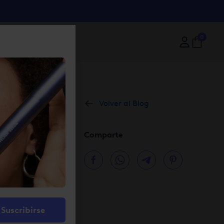
0
Volver al Blog
Comparte
o: hemos
ndación
Suscribirse