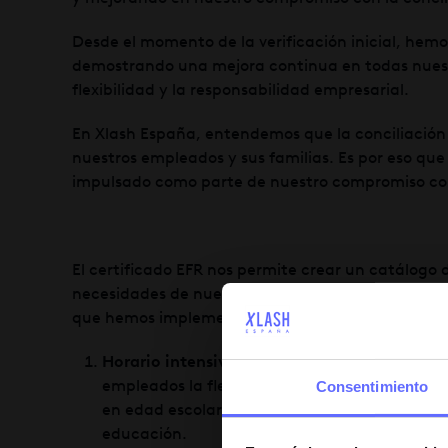
Desde el momento de la verificación inicial, hem
demostrando una mejora continua en todas nuestr
flexibilidad y la responsabilidad empresarial.
En Xlash España, entendemos que la conciliación l
nuestros empleados y sus familias. Es por eso q
impulsado como parte de nuestro compromiso con 
El certificado EFR nos permite crear un catálogo
necesidades de nuestros empleados y promover un e
que hemos implementado destacan:
Horario intensivo flexible y adaptado al hora
empleados la flexibilidad necesaria para aco
Consentimiento
en edad escolar. Nuestro horario intensivo per
educación.