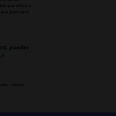
ble que valora a
o que promueva
dad, puedes
UÍ
der, visítalo