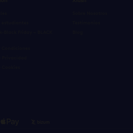
ión
Xlash
les
Sobre Nosotros
 estudiantes
Testimonios
k-Black Friday – BLACK
Blog
y Condiciones
e Privacidad
e Cookies