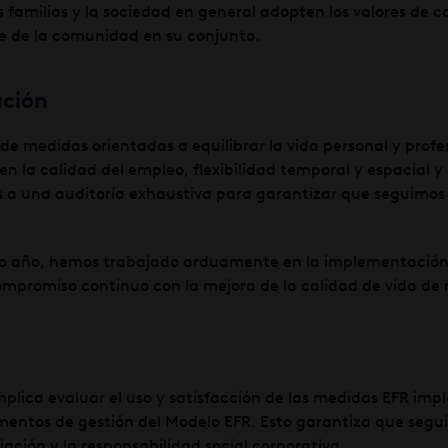
 familias y la sociedad en general adopten los valores de co
le de la comunidad en su conjunto.
ación
e medidas orientadas a equilibrar la vida personal y profe
 la calidad del empleo, flexibilidad temporal y espacial y
das a una auditoría exhaustiva para garantizar que seguimo
imo año, hemos trabajado arduamente en la implementació
mpromiso continuo con la mejora de la calidad de vida de 
implica evaluar el uso y satisfacción de las medidas EFR im
ementos de gestión del Modelo EFR. Esto garantiza que se
ción y la responsabilidad social corporativa.