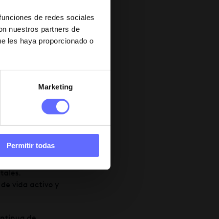
 permite evitar
 funciones de redes sociales
con nuestros partners de
ue les haya proporcionado o
mos implementado
upciones
merecen tiempo
Marketing
opios que los que
padres que
scolar, brindando
Permitir todas
tales.
de vida activo y
ontinua de