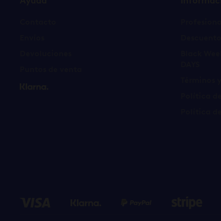
Ayuda
Informac
Contacto
Profesiona
Envíos
Descuento
Devoluciones
Black Wee
DAYS
Puntos de venta
Términos 
Política d
Política d