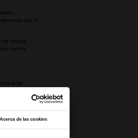
estión,
ompromiso con la
d de vida de
s que hemos
arse a las
tre las acciones
ar a nuestros
do tienen hijos
Acerca de las cookies
apoyar su