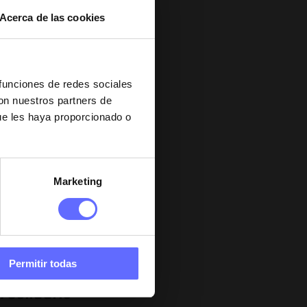
Acerca de las cookies
 funciones de redes sociales
quier
con nuestros partners de
fructífera y de
ue les haya proporcionado o
 Por ello, con
iones o
Marketing
solidaridad para
pacidad,
Permitir todas
 Solidario