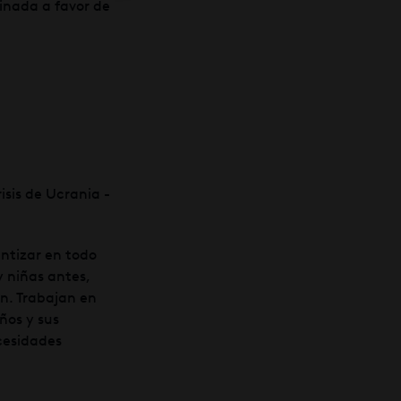
tinada a favor de
ntizar en todo
y niñas antes,
ón. Trabajan en
ños y sus
ecesidades