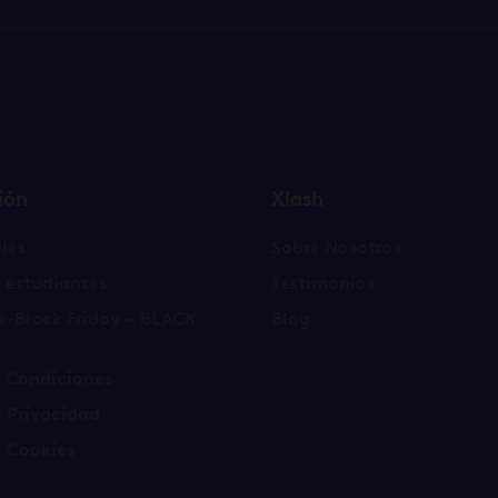
ión
Xlash
les
Sobre Nosotros
 estudiantes
Testimonios
k-Black Friday – BLACK
Blog
y Condiciones
e Privacidad
e Cookies