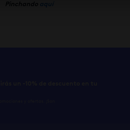
Pinchando
aquí
birás un -10% de descuento en tu
omociones y ofertas. ¡Son