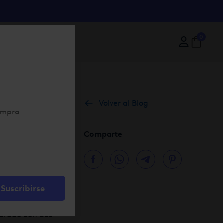
0
Volver al Blog
Comparte
cuencias
itan de toda la
Suscribirse
borado con dos