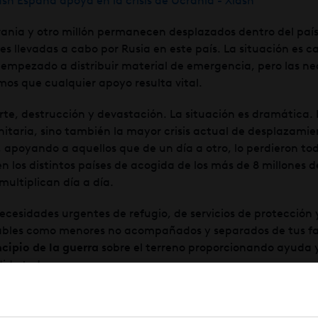
ania y otro millón permanecen desplazados dentro del país
ares llevadas a cabo por Rusia en este país. La situación es 
 empezado a distribuir material de emergencia, pero las n
mos que cualquier apoyo resulta vital.
te, destrucción y devastación. La situación es dramática. 
taria, sino también la mayor crisis actual de desplazamie
 apoyando a aquellos que de un día a otro, lo perdieron t
 los distintos países de acogida de los más de 8 millones 
ultiplican día a día.
ecesidades urgentes de refugio, de servicios de protección 
rables como menores no acompañados y separados de tus fa
ncipio de la guerra
sobre el terreno proporcionando ayuda 
dido todo.