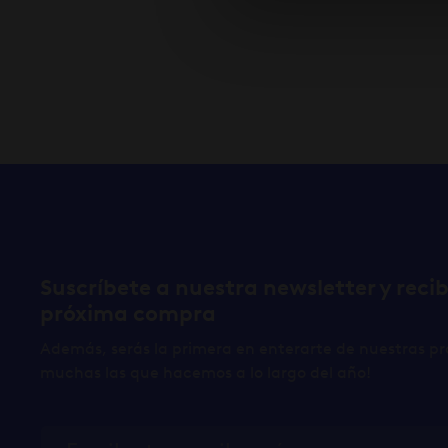
Suscríbete a nuestra newsletter y reci
próxima compra
Además, serás la primera en enterarte de nuestras pr
muchas las que hacemos a lo largo del año!