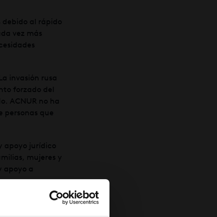
 debido al rápido
cada vez más
ecesidades
La invasión rusa
nto forzado del
odo. ACNUR no ha
de personas que
y apoyo jurídico
milias, mujeres y
y apoyo a