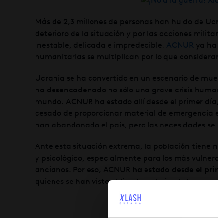
Más de 2,3 millones de personas han huido de Ucr
deterioro de la situación y por las acciones milit
inestable, delicada e impredecible.
ACNUR
ya ha
humanitarias se multiplican por lo que considera
Ucrania se ha convertido en un escenario de muer
ha desencadenado no sólo una grave crisis humani
mundo. ACNUR ha estado allí desde el primer día,
cesado de proporcionar material de emergencia en
han abandonado el país, pero las necesidades se m
Ante esta situación extrema, la población tiene n
y psicológico, especialmente para los más vulne
ancianos. Por eso, ACNUR
ha estado desde el pri
quienes se han visto obligados a huir y lo han per