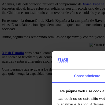
Además, esta colaboración refuerza el compromiso de
Xlash España
bienestar global. Estos esfuerzos solidarios son un recordatorio de q
the Children es un testimonio conmovedor de cómo el cuidado y el apo
En resumen,
la donación de Xlash España a la campaña de Save t
vidas. Esta colaboración sigue demostrando que, cuando nos unimos 
sociedad.
Juntos, seguiremos sembrando semillas de esperanza y contribuyendo a
Xlash España
considera el compromiso social uno de los pilares ind
una sociedad fructífera y de convivencia armoniosa. Creemos que es 
nuestras ventas a diferentes asociaciones, organizaciones o entidades s
Consideramos que ayudar a los demás es parte de nuestra condición so
que quien tenga la capacidad, conocimiento y valores para ayudar, lo 
Consentimiento
Esta página web usa cookie
Para co
Las cookies de este sitio we
y analizar el tráfico. Ademá