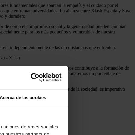
lores fundamentales que abarcan la empatía y el cuidado por el
ellos que enfrentan adversidades. La alianza entre Xlash España y Save
vo y duradero.
or de cómo el compromiso social y la generosidad pueden cambiar
pecialmente para los más pequeños y vulnerables de nuestra
reír, independientemente de las circunstancias que enfrenten.
nvolucrarse responsablemente con otros contribuye a la formación de
r ello, con vuestra ayuda, cada mes donaremos un porcentaje de
ncia sana que conduzca al bienestar de la sociedad, es imperativo
Acerca de las cookies
lidario
 funciones de redes sociales
con nuestros partners de