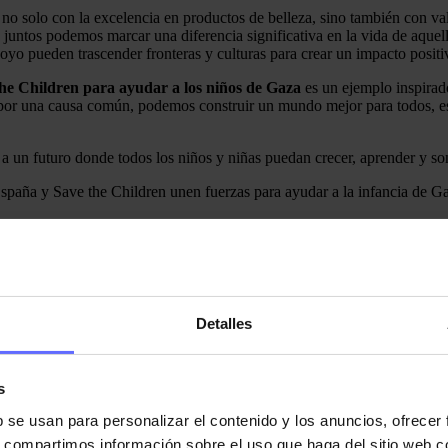
no solo con la excelencia en productos de belleza, sino también con va
ue juntos podemos marcar una diferencia significativa en la vida de aqu
yo pueden trascender fronteras y culturas para crear un impacto positi
he Children para ayudar a los niños de Gaza
es un ejemplo inspirad
por una causa común, podemos construir un mundo mejor para todos, es
 un futuro donde todos los niños y niñas puedan crecer, aprender y son
ispensables para el sostenimiento de cualquier comunidad. Aprender a i
importante como empresa tener un compromiso real con la sociedad. Po
olidarias.
cial y todos deberíamos fomentar la solidaridad para lograr una convive
haga.
Detalles
s
nocer todas nuestras acciones solidarias visita nuestra sección
Xlash So
b se usan para personalizar el contenido y los anuncios, ofrecer
Pinchando
aquí
s, compartimos información sobre el uso que haga del sitio web 