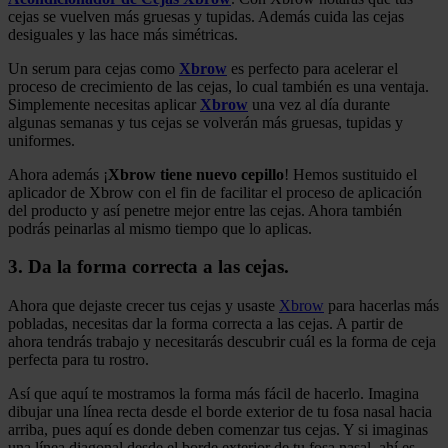
cejas se vuelven más gruesas y tupidas. Además cuida las cejas
desiguales y las hace más simétricas.
Un serum para cejas como
Xbrow
es perfecto para acelerar el
proceso de crecimiento de las cejas, lo cual también es una ventaja.
Simplemente necesitas aplicar
Xbrow
una vez al día durante
algunas semanas y tus cejas se volverán más gruesas, tupidas y
uniformes.
Ahora además ¡
Xbrow tiene nuevo cepillo
! Hemos sustituido el
aplicador de Xbrow con el fin de facilitar el proceso de aplicación
del producto y así penetre mejor entre las cejas. Ahora también
podrás peinarlas al mismo tiempo que lo aplicas.
3. Da la forma correcta a las cejas.
Ahora que dejaste crecer tus cejas y usaste
Xbrow
para hacerlas más
pobladas, necesitas dar la forma correcta a las cejas. A partir de
ahora tendrás trabajo y necesitarás descubrir cuál es la forma de ceja
perfecta para tu rostro.
Así que aquí te mostramos la forma más fácil de hacerlo. Imagina
dibujar una línea recta desde el borde exterior de tu fosa nasal hacia
arriba, pues aquí es donde deben comenzar tus cejas. Y si imaginas
una línea diagonal desde el borde exterior de tu fosa nasal, ahí es