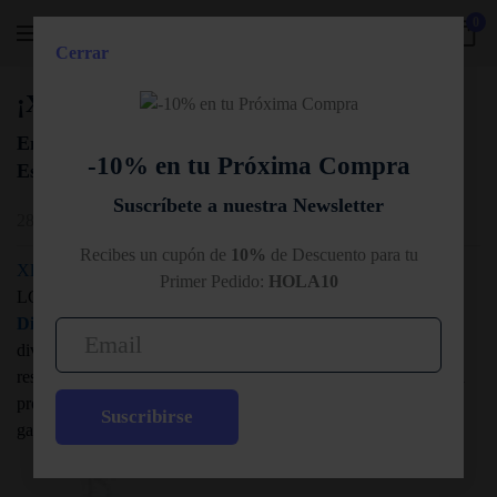
0
Cerrar
Skip to main content
¡Xlash España celebrando la diversidad!
En el Día Internacional del Orgullo LGTBI+, Xlash
-10% en tu Próxima Compra
España se une a la Asociación Lebrija Diversidad
Suscríbete a nuestra Newsletter
28 de junio de 2023
Recibes un cupón de
10%
de Descuento para tu
Xlash España
conmemora el Día Internacional del Orgullo
Primer Pedido:
HOLA10
LGTBI+ y apoya a la
Asociación Cultural “Lebrija
Diversidad”
en su lucha por la visibilidad y aceptación de la
diversidad. Como una empresa comprometida con la
responsabilidad social, Xlash España se une a los esfuerzos para
promover la igualdad y la dignidad de las personas lesbianas,
Suscribirse
gays, bisexuales, transexuales e intersexuales.