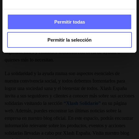
sin miedo a ser ellas mismas.
Para
Xlash España
, el compromiso social es un pilar fundamental
Permitir todas
en el desarrollo de cualquier comunidad. La empresa entiende que
involucrarse de manera responsable con los demás contribuye a
formar una sociedad fructífera y armoniosa. Por ello, destina un
Permitir la selección
porcentaje de sus ventas mensuales a diferentes asociaciones,
organizaciones y entidades solidarias con el fin de ayudar a
quienes más lo necesitan.
La solidaridad y la ayuda mutua son aspectos esenciales de
nuestra convivencia social, y todos debemos fomentarlos para
lograr una sociedad sana y el bienestar de todos. Xlash España
invita a sus seguidores y clientes a conocer más sobre sus acciones
solidarias visitando la sección
“Xlash Solidario”
en su página
web. Además, puedes encontrar las últimas noticias sobre la
empresa en nuestro blog oficial. En este espacio, podrás encontrar
información relevante sobre los productos, eventos y acciones
solidarias llevadas a cabo por Xlash España. Visita nuestro blog