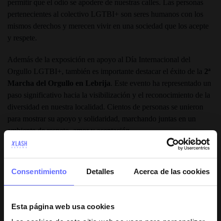
permitir que el odio se apodere de nuestras calles. Las personas
pertenecientes al colectivo LGTBI+ son seres humanos con los
mismos derechos y merecen vivir en una sociedad que los acepte
y respete.
Además de la exposición en apoyo al Día Internacional del
Orgullo LGTBI+, también es importante destacar el éxito de la
2ª
Marcha del Orgullo en Lebrija
. Este evento ha representado un
paso significativo hacia la visibilización y el reconocimiento de la
diversidad en nuestra localidad. Cientos de personas se unieron
para mostrar su apoyo y solidaridad, marchando juntas en un
ambiente de respeto, amor y aceptación.
Durante la marcha, las calles de Lebrija se llenaron de color,
música y mensajes de inclusión. La comunidad LGTBI+ pudo
Consentimiento
Detalles
Acerca de las cookies
expresarse libremente y celebrar su diversidad, sintiéndose
respaldada por una sociedad que cada vez muestra una mayor
comprensión y apoyo. La participación activa de la ciudadanía en
Esta página web usa cookies
este evento demuestra que Lebrija es un lugar donde la diversidad