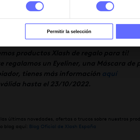
s
y echa un vistazo a
todos nuestros produ
Permitir la selección
speras para unirte a
Xlash
?
os productos Xlash de regalo para ti!
te regalamos un Eyeliner, una Máscara de 
iador, tienes más información
aquí
válida hasta el 23/10/2022.
s las últimas novedades, ofertas o trucos sobre nuestros pro
ro blog aquí:
Blog Oficial de Xlash España