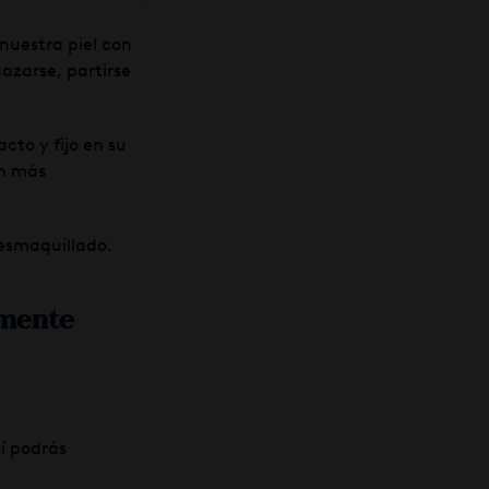
 nuestra piel con
azarse, partirse
to y fijo en su
an más
desmaquillado.
amente
í podrás