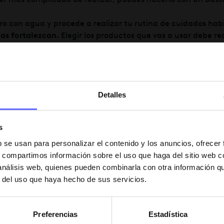
tro con agua y procede a realizar tu rutina de cuidados hab
las fortalezcan.
Elegir los productos que vas a usar debe re
des a las necesidades de cada uno.
érum
á su
Detalles
atural.
s
tus propias pestañas sea más largas y más fuertes de form
b se usan para personalizar el contenido y los anuncios, ofrecer
s, compartimos información sobre el uso que haga del sitio web 
 análisis web, quienes pueden combinarla con otra información q
r del uso que haya hecho de sus servicios.
Preferencias
Estadística