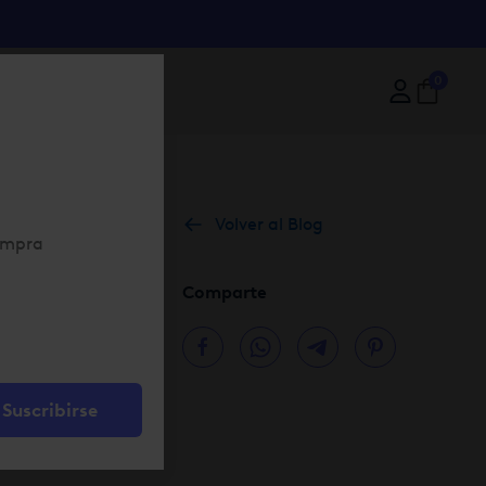
0
Volver al Blog
Comparte
serie de tips
Suscribirse
na, pero no
he, sea la hora