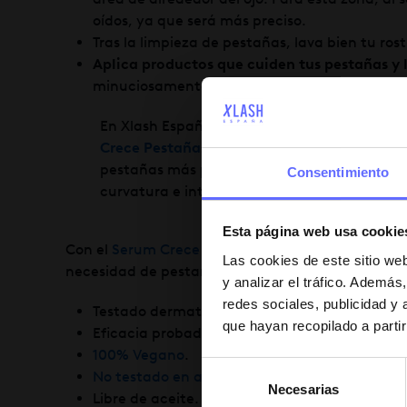
oídos, ya que será más preciso.
Tras la limpieza de pestañas, lava bien tu ros
Aplica productos que cuiden tus pestañas y 
minuciosamente, optando por productos acor
En Xlash España tienes nuestro fantástico
S
Crece Pestañas Xlash
que te ofrecerá unas
pestañas más pobladas y fuertes, aumentar
Consentimiento
curvatura e intensificará su color de forma n
Esta página web usa cookie
Con el
Serum Crece Pestañas Xlash
consigues que 
Las cookies de este sitio we
necesidad de pestañas postizas o extensiones.
y analizar el tráfico. Ademá
redes sociales, publicidad y
Testado dermatológicamente.
que hayan recopilado a parti
Eficacia probada con ensayos clínicos.
100% Vegano
.
Selección
No testado en animales
.
Necesarias
de
Libre de aceite.