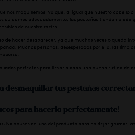
que nos maquillemos, ya que, al igual que nuestro cabello o
 los cuidamos adecuadamente, las pestañas tienden a adelg
nsibles de nuestro rostro.
o de hacer desaparecer, ya que muchas veces o queda intac
l panda. Muchas personas, desesperadas por ello, las limpi
 hacerse.
 aliados perfectos para llevar a cabo una buena rutina de 
ra desmaquillar tus pestañas correct
rucos para hacerlo perfectamente
!
s.
No abuses del uso del producto para no dejar grumos, as