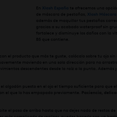
En
Xlash España
te ofrecemos una opción
de máscara de pestañas,
Xlash Máscara
además de maquillar tus pestañas corr
gracias a su acabado waterproof sin gru
fortalece y disminuye los daños con la v
B5 que contiene.
on el producto que más te guste, colócalo sobre tu ojo sin
avemente moviendo en una sola dirección para no arrastrar
 movimientos descendentes desde la raíz a la punta. Además
 algodón puesto en el ojo el tiempo suficiente para que el
 con el que lo has empapado previamente.
Paciencia, delicad
ite el paso de arriba hasta que no dejes nada de restos de
ser más complicado de realizar, puedes hacerlo con un basto