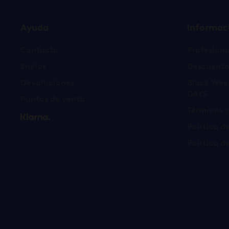
Ayuda
Informac
Contacto
Profesiona
Envíos
Descuento
Devoluciones
Black Wee
DAYS
Puntos de venta
Términos 
Política d
Política d