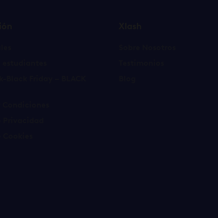
ión
Xlash
les
Sobre Nosotros
 estudiantes
Testimonios
k-Black Friday – BLACK
Blog
y Condiciones
e Privacidad
e Cookies