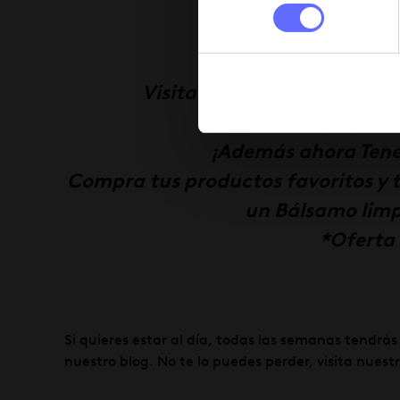
consentimiento
Visita nuestra web
Xlash.e
¿A qué e
¡Además ahora Tenem
Compra tus productos favoritos y 
un Bálsamo limp
*Oferta 
Si quieres estar al día, todas las semanas tendrá
nuestro blog. No te lo puedes perder, visita nuest