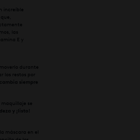
 increíble
que,
ectamente
mos, las
itamina E y
 moverlo durante
 los restos por
¡cambia siempre
 maquillaje se
eza y ¡listo!
 la máscara en el
ncillo de los