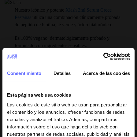
Nuestro icónico y potente
Xlash 3ml Serum Crece
Pestañas
utiliza una combinación clínicamente probada
de péptido de biotina, té verde y ácido hialurónico.
Es 100% vegano, dermatológicamente probado y
formulado con ingredientes sensibles.
Durante 12 semanas, duración mínima del tratamiento,
un laboratorio independiente estudió las pestañas de 30
Consentimiento
Detalles
Acerca de las cookies
voluntarios. El 90% tuvo resultados notables después
de usar
Xlash 3ml Serum Crece Pestañas
diariamente.
Esta página web usa cookies
Descubre Xlash Serum Crece Pestañas
AQUÍ
Las cookies de este sitio web se usan para personalizar
el contenido y los anuncios, ofrecer funciones de redes
Puedes descubrir las propiedades y usos de nuestros productos
sociales y analizar el tráfico. Además, compartimos
visitando nuestro blog, todas las semanas tendrás las últimas
información sobre el uso que haga del sitio web con
noticias sobre nuestros productos. No te lo puedes perder, visita
nuestros partners de redes sociales, publicidad y análisis
nuestro blog aquí:
Blog Oficial de Xlash España