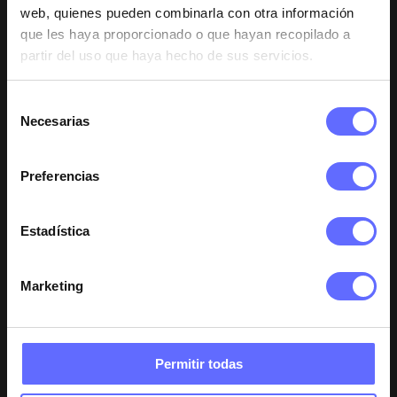
web, quienes pueden combinarla con otra información
que les haya proporcionado o que hayan recopilado a
partir del uso que haya hecho de sus servicios.
Suscríbete a nuestra
Newsletter
y serás de
Selección
Necesarias
de
los primeros en enterarte, recibirás un email
consentimiento
cuando empiece nuestro Black Week
Preferencias
Apúntate
AQUÍ
Estadística
Marketing
Volver al Blog
Permitir todas