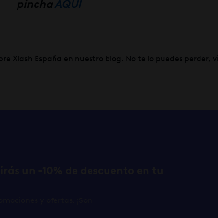
pincha
AQUÍ
bre Xlash España en nuestro blog. No te lo puedes perder, vi
birás un -10% de descuento en tu
omociones y ofertas. ¡Son