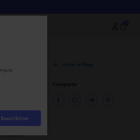
0
Volver al Blog
Comparte
 celebrar el mar
ave Our Oceans’
Suscribirse
1, Xlash se