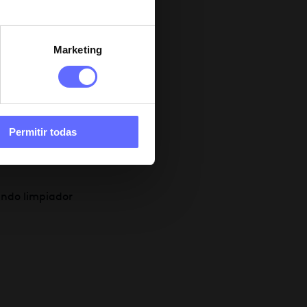
 en este pack)
:
ramidas y AHA
Marketing
laje para obtener
iel más brillante
ada. Cómo usar:
vimientos
Permitir todas
undo limpiador