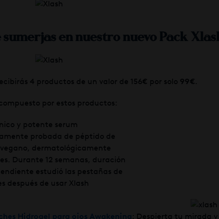
e sumerjas en nuestro nuevo Pack Xla
ecibirás 4 productos de un valor de 156€ por solo
99€
.
compuesto por estos productos:
ónico y potente serum
icamente probada de péptido de
0% vegano, dermatológicamente
les. Durante 12 semanas, duración
endiente estudió las pestañas de
es después de usar Xlash
ches Hidrogel para ojos Awakening
: Despierta tu mirada y