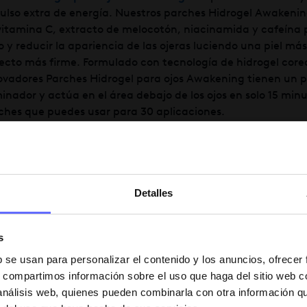
ulso extra de energía. Nuestros parches Hidrogel Awakenin
vitamina C, extracto de melocotón, niacinamida y cafeína p
o y reducir la apariencia de las ojeras luciendo una piel má
ecto más firme. Formulado con tecnología de hidrogel core
ovadores Parches Hidrogel para ojos Awakening tienen un 
minador y actúa en el área debajo de los ojos en solo 15 min
ches que puedes usar para 30 aplicaciones.
vez te has preguntado cómo sería
nating pudieran cubrir toda tu
ra gama Hidrogel y al nuevo
lámina utiliza ácido hialurónico
Detalles
vivir la piel apagada, colágeno
to de coco para un brillo
s
una máscara hidratante y
r la piel en solo 20 minutos. Esta
b se usan para personalizar el contenido y los anuncios, ofrecer
ingredientes que le dan a todo el
s, compartimos información sobre el uso que haga del sitio web 
nnegable, al igual que nuestros
 análisis web, quienes pueden combinarla con otra información q