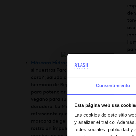
imp
de 
ton
asp
inn
ilu
par
Máscara Hidrogel Xlash (1 unidad)
: ¿Alguna 
si nuestros Parches Hidrogel para ojos Rejuve
cara? ¡Saluda a la última extensión de nuest
hermano de Rejuvenating! Esta mascarilla en 
Consentimiento
para potenciar los niveles de hidratación y re
vegano para suavizar las líneas finas y extrac
Esta página web usa cookie
duradero. La Máscara de Hidrogel Xlash, es 
refrescante que ayuda a rejuvenecer e hidrata
Las cookies de este sitio we
máscara de gel fortificada está empapada de 
y analizar el tráfico. Ademá
rostro un impulso de hidratación y un brillo i
redes sociales, publicidad y
parches de gel para ojos.