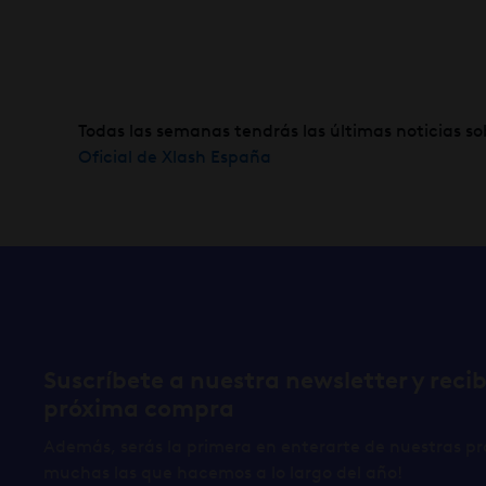
Todas las semanas tendrás las últimas noticias so
Oficial de Xlash España
Suscríbete a nuestra newsletter y reci
próxima compra
Además, serás la primera en enterarte de nuestras pr
muchas las que hacemos a lo largo del año!