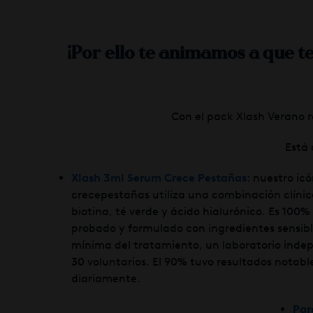
¡
Por ello te animamos a que t
Con el pack Xlash Verano r
Está 
Xlash 3ml Serum Crece Pestañas
: nuestro ic
crecepestañas utiliza una combinación clín
biotina, té verde y ácido hialurónico. Es 10
probado y formulado con ingredientes sensib
mínima del tratamiento, un laboratorio indep
30 voluntarios. El 90% tuvo resultados notabl
diariamente.
Par