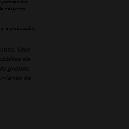
poyamos a las
 de desechos
re la producción,
rente. Una
hábitos de
más grande
imiento de