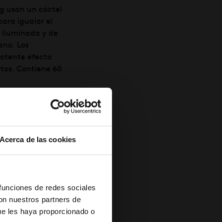
g usan un cóctel
ara igualar el
s iluminada y de
ano. Los
potente efecto
utos. Contiene 60
Acerca de las cookies
 funciones de redes sociales
con nuestros partners de
ue les haya proporcionado o