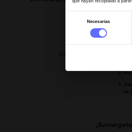
que hayan recopilado a parti
Bál
Selección
Se 
Necesarias
de
par
consentimiento
un 
y u
Mas
cir
Enj
¡As
de 
¡Sumérgete 