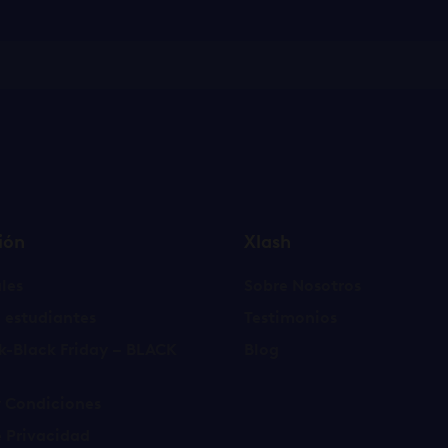
ión
Xlash
les
Sobre Nosotros
 estudiantes
Testimonios
k-Black Friday – BLACK
Blog
y Condiciones
e Privacidad