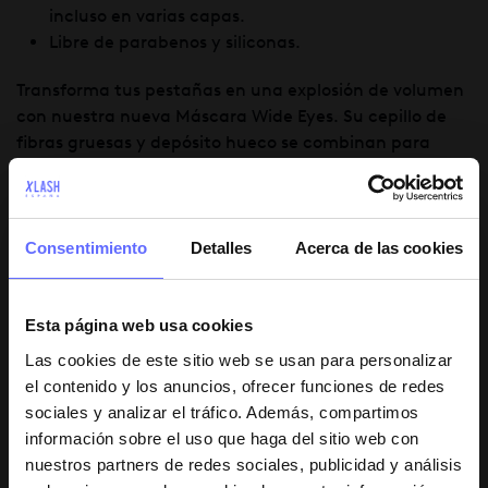
incluso en varias capas.
Libre de parabenos y siliconas.
Transforma tus pestañas en una explosión de volumen
con nuestra nueva Máscara Wide Eyes. Su cepillo de
fibras gruesas y depósito hueco se combinan para
brindarte un volumen espectacular al instante.
Además, la cera de flor de jazmín envuelve cada
pestaña para una fijación de larga duración. Desliza
su mágico aplicador para conseguir una dosis diaria de
Consentimiento
Detalles
Acerca de las cookies
pestañas que roban miradas y que te harán sentir
radiante.
Esta página web usa cookies
Sus principales ingredientes son:
Las cookies de este sitio web se usan para personalizar
el contenido y los anuncios, ofrecer funciones de redes
Cera de Flor de Jazmín
: Enriquece tus pestañas
sociales y analizar el tráfico. Además, compartimos
con una textura de fácil aplicación envolviendo
información sobre el uso que haga del sitio web con
cada pestaña asegurando un volumen
nuestros partners de redes sociales, publicidad y análisis
impresionante incluso en varias capas.