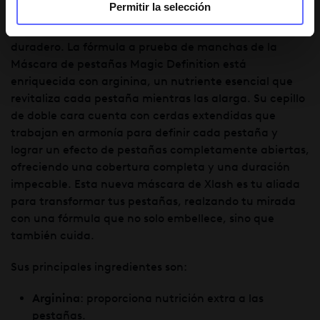
Permitir la selección
Levanta, alarga y define tus pestañas con un efecto
duradero. La fórmula a prueba de manchas de la
Máscara de pestañas Magic Definition está
enriquecida con arginina, un nutriente esencial que
revitaliza cada pestaña mientras las alarga. Su cepillo
de doble cara cuenta con cerdas extendidas que
trabajan en armonía para definir cada pestaña y
lograr un efecto de pestañas completamente abiertas,
ofreciendo una cobertura completa y una duración
impecable. Esta nueva máscara de Xlash es tu aliada
para transformar tus pestañas, realzando tu mirada
con una fórmula que no solo embellece, sino que
también cuida.
Sus principales ingredientes son:
Arginina
: proporciona nutrición extra a las
pestañas.