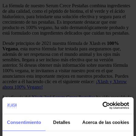
La fórmula de nuestro Serum Crece Pestañas combina ingredientes
de alta calidad, como el péptido de biotina, el té verde y el ácido
hialurónico, para brindarte una solución efectiva y segura para el
crecimiento de tus pestañas. Es importante destacar que este
producto es 100% vegano, ha sido dermatológicamente probado y
está formulado con ingredientes delicados que cuidan tus pestañas.
Desde principios de 2021 nuestra fórmula de Xlash es
100%
Vegana
, esta nueva fórmula fue testada para asegurarnos que,
además de ser respetuosa con el mundo animal y los ojos más
sensibles, llegara a ser incluso más efectiva que su versión
anterior. Si deseas obtener más información sobre nuestra fórmula
100% vegana, te invitamos a visitar nuestro post en el que
anunciamos esta importante mejora en nuestros productos. Puedes
acceder a él haciendo clic en el siguiente enlace:
¡Xlash y Xbrow
ahora 100% Vegano!
La eficacia del
Xlash 3ml Serum Crece Pestañas
ha sido respaldada
por un estudio realizado por un laboratorio independiente, el cual
evaluó las pestañas de 30 voluntarios durante un período de 12
semanas. Los resultados fueron notables, ya que el 90% de los
participantes experimentaron mejoras significativas en la apariencia
Consentimiento
Detalles
Acerca de las cookies
de sus pestañas después de utilizar el Xlash 3ml Serum Crece
Pestañas de forma regular.