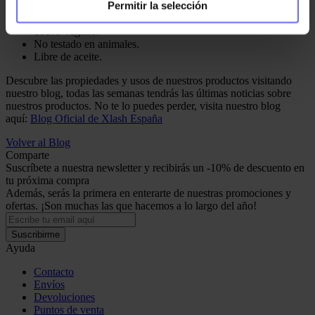
Permitir la selección
Testado dermatológicamente.
Eficacia probada con ensayos clínicos.
100% Vegano.
No testado en animales.
Libre de aceite.
Descubre las propiedades y usos de nuestros productos visitando
nuestro blog, todas las semanas tendrás las últimas noticias sobre
nuestros productos. No te lo puedes perder, visita nuestro blog
aquí:
Blog Oficial de Xlash España
Volver al Blog
Comparte
Suscríbete a nuestra newsletter y recibirás un -10% de descuento en
tu próxima compra
Además, serás la primera en enterarte de nuestras promociones y
ofertas. ¡Son muchas las que hacemos a lo largo del año!
Suscribirme
Ayuda
Contacto
Envíos
Devoluciones
Puntos de venta